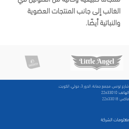
الغالب إلى جانب المنتجات العضوية
والنباتية أيضًا.
شارع تونس، مجمع جمانة، الدور 3، حولي، الكويت.
الهاتف: 22633010
فاكس: 22633018
معلومات الشركة